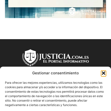
Gestionar consentimiento
Para ofrecer las mejores experiencias, utilizamos tecnologías como las
SOBRE NOSOTROS
cookies para almacenar y/o acceder a la información del dispositivo. El
consentimiento de estas tecnologías nos permitirá procesar datos como
el comportamiento de navegación o las identificaciones únicas en este
"Descubre en Justicia.com.es información relevante sobre la
sitio. No consentir o retirar el consentimiento, puede afectar
justicia española. Obtén consejos jurídicos, conoce las leyes
negativamente a ciertas características y funciones.
y encuentra información útil sobre temas legales en este