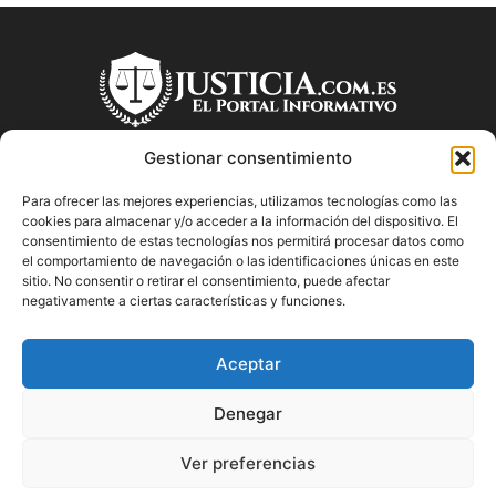
Gestionar consentimiento
Para ofrecer las mejores experiencias, utilizamos tecnologías como las
SOBRE NOSOTROS
cookies para almacenar y/o acceder a la información del dispositivo. El
consentimiento de estas tecnologías nos permitirá procesar datos como
el comportamiento de navegación o las identificaciones únicas en este
"Descubre en Justicia.com.es información relevante sobre la
sitio. No consentir o retirar el consentimiento, puede afectar
justicia española. Obtén consejos jurídicos, conoce las leyes
negativamente a ciertas características y funciones.
y encuentra información útil sobre temas legales en este
blog dedicado a la justicia en España.
Aceptar
Denegar
SÍGUENOS
Ver preferencias