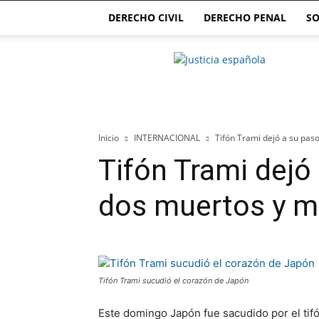
DERECHO CIVIL
DERECHO PENAL
SO
Justicia.com.es
Inicio
INTERNACIONAL
Tifón Trami dejó a su pas
Tifón Trami dejó
dos muertos y m
Tifón Trami sucudió el corazón de Japón
Este domingo Japón fue sacudido por el tif