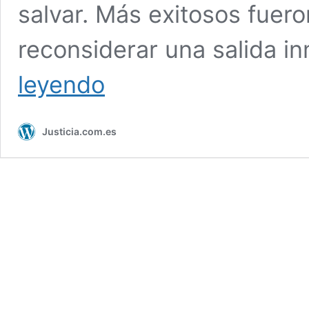
salvar. Más exitosos fuer
reconsiderar una salida i
Trump
leyendo
y
Macron
discuten
Justicia.com.es
el
acuerdo
nuclear
con
Irán