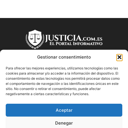
Gestionar consentimiento
Para ofrecer las mejores experiencias, utilizamos tecnologías como las
SOBRE NOSOTROS
cookies para almacenar y/o acceder a la información del dispositivo. El
consentimiento de estas tecnologías nos permitirá procesar datos como
el comportamiento de navegación o las identificaciones únicas en este
"Descubre en Justicia.com.es información relevante sobre la
sitio. No consentir o retirar el consentimiento, puede afectar
justicia española. Obtén consejos jurídicos, conoce las leyes
negativamente a ciertas características y funciones.
y encuentra información útil sobre temas legales en este
blog dedicado a la justicia en España.
Aceptar
Denegar
SÍGUENOS