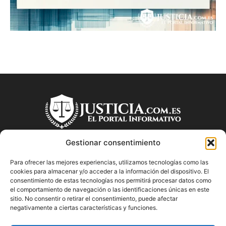
Gestionar consentimiento
Para ofrecer las mejores experiencias, utilizamos tecnologías como las
SOBRE NOSOTROS
cookies para almacenar y/o acceder a la información del dispositivo. El
consentimiento de estas tecnologías nos permitirá procesar datos como
el comportamiento de navegación o las identificaciones únicas en este
"Descubre en Justicia.com.es información relevante sobre la
sitio. No consentir o retirar el consentimiento, puede afectar
justicia española. Obtén consejos jurídicos, conoce las leyes
negativamente a ciertas características y funciones.
y encuentra información útil sobre temas legales en este
blog dedicado a la justicia en España.