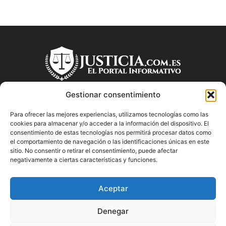
Gestionar consentimiento
Para ofrecer las mejores experiencias, utilizamos tecnologías como las
SOBRE NOSOTROS
cookies para almacenar y/o acceder a la información del dispositivo. El
consentimiento de estas tecnologías nos permitirá procesar datos como
el comportamiento de navegación o las identificaciones únicas en este
"Descubre en Justicia.com.es información relevante sobre la
sitio. No consentir o retirar el consentimiento, puede afectar
justicia española. Obtén consejos jurídicos, conoce las leyes
negativamente a ciertas características y funciones.
y encuentra información útil sobre temas legales en este
blog dedicado a la justicia en España.
Aceptar
Denegar
SÍGUENOS