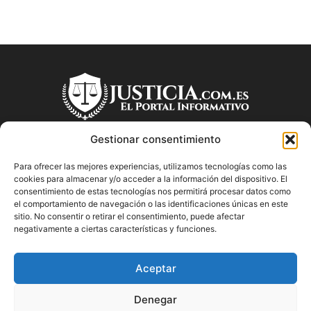
Gestionar consentimiento
Para ofrecer las mejores experiencias, utilizamos tecnologías como las
SOBRE NOSOTROS
cookies para almacenar y/o acceder a la información del dispositivo. El
consentimiento de estas tecnologías nos permitirá procesar datos como
el comportamiento de navegación o las identificaciones únicas en este
"Descubre en Justicia.com.es información relevante sobre la
sitio. No consentir o retirar el consentimiento, puede afectar
justicia española. Obtén consejos jurídicos, conoce las leyes
negativamente a ciertas características y funciones.
y encuentra información útil sobre temas legales en este
blog dedicado a la justicia en España.
Aceptar
Denegar
SÍGUENOS