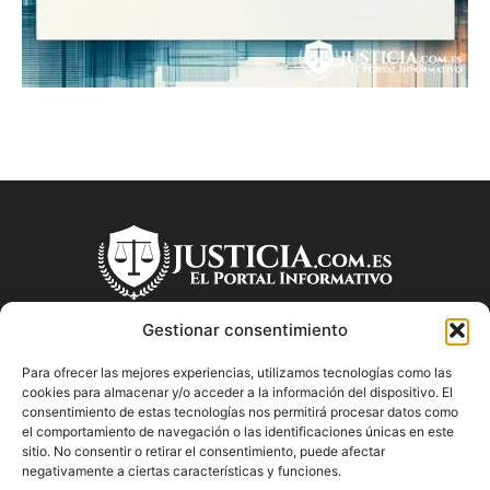
Gestionar consentimiento
Para ofrecer las mejores experiencias, utilizamos tecnologías como las
SOBRE NOSOTROS
cookies para almacenar y/o acceder a la información del dispositivo. El
consentimiento de estas tecnologías nos permitirá procesar datos como
el comportamiento de navegación o las identificaciones únicas en este
"Descubre en Justicia.com.es información relevante sobre la
sitio. No consentir o retirar el consentimiento, puede afectar
justicia española. Obtén consejos jurídicos, conoce las leyes
negativamente a ciertas características y funciones.
y encuentra información útil sobre temas legales en este