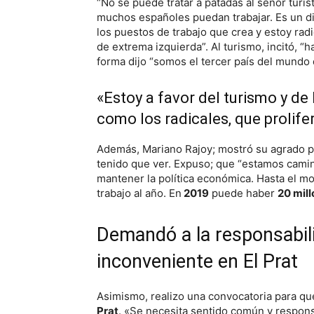
“No se puede tratar a patadas al señor turi
muchos españoles puedan trabajar. Es un dis
los puestos de trabajo que crea y estoy ra
de extrema izquierda”. Al turismo, incitó, “h
forma dijo “somos el tercer país del mundo 
«Estoy a favor del turismo y de
como los radicales, que prolif
Además, Mariano Rajoy; mostró su agrado por
tenido que ver. Expuso; que “estamos cami
mantener la política económica. Hasta el 
trabajo al año. En
2019
puede haber
20 mil
Demandó a la responsabili
inconveniente en El Prat
Asimismo, realizo una convocatoria para qu
Prat
. «Se necesita sentido común y respons