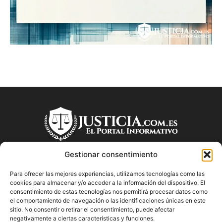
Gestionar consentimiento
Para ofrecer las mejores experiencias, utilizamos tecnologías como las
SOBRE NOSOTROS
cookies para almacenar y/o acceder a la información del dispositivo. El
consentimiento de estas tecnologías nos permitirá procesar datos como
el comportamiento de navegación o las identificaciones únicas en este
"Descubre en Justicia.com.es información relevante sobre la
sitio. No consentir o retirar el consentimiento, puede afectar
justicia española. Obtén consejos jurídicos, conoce las leyes
negativamente a ciertas características y funciones.