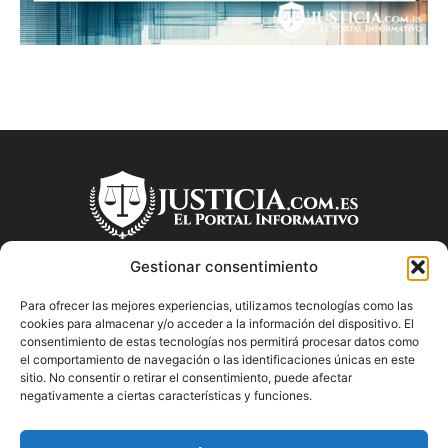
Gestionar consentimiento
Para ofrecer las mejores experiencias, utilizamos tecnologías como las
SOBRE NOSOTROS
cookies para almacenar y/o acceder a la información del dispositivo. El
consentimiento de estas tecnologías nos permitirá procesar datos como
el comportamiento de navegación o las identificaciones únicas en este
"Descubre en Justicia.com.es información relevante sobre la
sitio. No consentir o retirar el consentimiento, puede afectar
justicia española. Obtén consejos jurídicos, conoce las leyes
negativamente a ciertas características y funciones.
y encuentra información útil sobre temas legales en este
blog dedicado a la justicia en España.