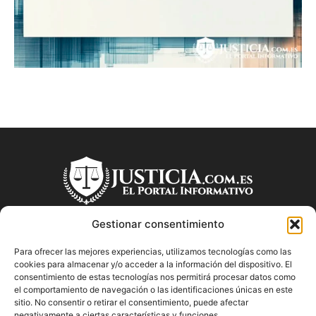
Gestionar consentimiento
Para ofrecer las mejores experiencias, utilizamos tecnologías como las
SOBRE NOSOTROS
cookies para almacenar y/o acceder a la información del dispositivo. El
consentimiento de estas tecnologías nos permitirá procesar datos como
el comportamiento de navegación o las identificaciones únicas en este
"Descubre en Justicia.com.es información relevante sobre la
sitio. No consentir o retirar el consentimiento, puede afectar
justicia española. Obtén consejos jurídicos, conoce las leyes
negativamente a ciertas características y funciones.