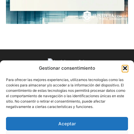
Gestionar consentimiento
Para ofrecer las mejores experiencias, utilizamos tecnologías como las
SOBRE NOSOTROS
cookies para almacenar y/o acceder a la información del dispositivo. El
consentimiento de estas tecnologías nos permitirá procesar datos como
el comportamiento de navegación o las identificaciones únicas en este
"Descubre en Justicia.com.es información relevante sobre la
sitio. No consentir o retirar el consentimiento, puede afectar
justicia española. Obtén consejos jurídicos, conoce las leyes
negativamente a ciertas características y funciones.
y encuentra información útil sobre temas legales en este
blog dedicado a la justicia en España.
Aceptar