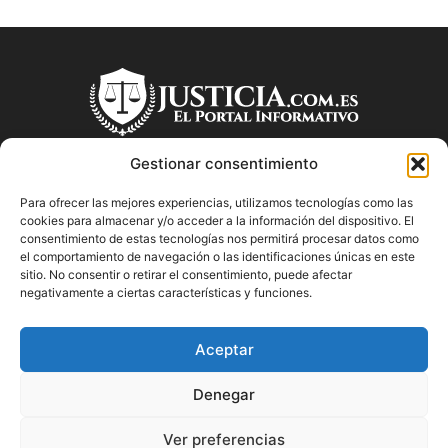
Gestionar consentimiento
Para ofrecer las mejores experiencias, utilizamos tecnologías como las
SOBRE NOSOTROS
cookies para almacenar y/o acceder a la información del dispositivo. El
consentimiento de estas tecnologías nos permitirá procesar datos como
el comportamiento de navegación o las identificaciones únicas en este
"Descubre en Justicia.com.es información relevante sobre la
sitio. No consentir o retirar el consentimiento, puede afectar
justicia española. Obtén consejos jurídicos, conoce las leyes
negativamente a ciertas características y funciones.
y encuentra información útil sobre temas legales en este
blog dedicado a la justicia en España.
Aceptar
Denegar
SÍGUENOS
Ver preferencias