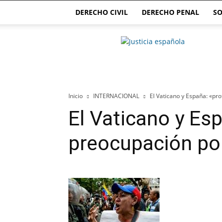
DERECHO CIVIL
DERECHO PENAL
SO
Justicia.com.es
Inicio
INTERNACIONAL
El Vaticano y España: «p
El Vaticano y Es
preocupación po