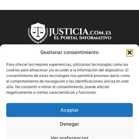
Gestionar consentimiento
Para ofrecer las mejores experiencias, utilizamos tecnologías como las
SOBRE NOSOTROS
cookies para almacenar y/o acceder a la información del dispositivo. El
consentimiento de estas tecnologías nos permitirá procesar datos como
el comportamiento de navegación o las identificaciones únicas en este
"Descubre en Justicia.com.es información relevante sobre la
sitio. No consentir o retirar el consentimiento, puede afectar
justicia española. Obtén consejos jurídicos, conoce las leyes
negativamente a ciertas características y funciones.
y encuentra información útil sobre temas legales en este
blog dedicado a la justicia en España.
Aceptar
Denegar
SÍGUENOS
Ver preferencias