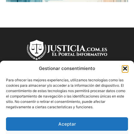
Gestionar consentimiento
Para ofrecer las mejores experiencias, utilizamos tecnologías como las
SOBRE NOSOTROS
cookies para almacenar y/o acceder a la información del dispositivo. El
consentimiento de estas tecnologías nos permitirá procesar datos como
el comportamiento de navegación o las identificaciones únicas en este
"Descubre en Justicia.com.es información relevante sobre la
sitio. No consentir o retirar el consentimiento, puede afectar
justicia española. Obtén consejos jurídicos, conoce las leyes
negativamente a ciertas características y funciones.
y encuentra información útil sobre temas legales en este
blog dedicado a la justicia en España.
Aceptar