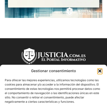
Gestionar consentimiento
Para ofrecer las mejores experiencias, utilizamos tecnologías como las
SOBRE NOSOTROS
cookies para almacenar y/o acceder a la información del dispositivo. El
consentimiento de estas tecnologías nos permitirá procesar datos como
el comportamiento de navegación o las identificaciones únicas en este
"Descubre en Justicia.com.es información relevante sobre la
sitio. No consentir o retirar el consentimiento, puede afectar
justicia española. Obtén consejos jurídicos, conoce las leyes
negativamente a ciertas características y funciones.
y encuentra información útil sobre temas legales en este