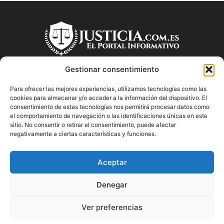
Gestionar consentimiento
Para ofrecer las mejores experiencias, utilizamos tecnologías como las
SOBRE NOSOTROS
cookies para almacenar y/o acceder a la información del dispositivo. El
consentimiento de estas tecnologías nos permitirá procesar datos como
el comportamiento de navegación o las identificaciones únicas en este
"Descubre en Justicia.com.es información relevante sobre la
sitio. No consentir o retirar el consentimiento, puede afectar
justicia española. Obtén consejos jurídicos, conoce las leyes
negativamente a ciertas características y funciones.
y encuentra información útil sobre temas legales en este
blog dedicado a la justicia en España.
Aceptar
Denegar
SÍGUENOS
Ver preferencias